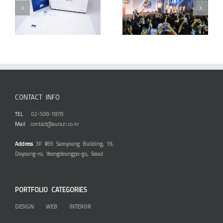
더&
2015 태국 한국문화관
2015 롯데 트래블 마켓
광대전
존 태국
CONTACT INFO
TEL
02-508-1878
Mail
contact@aurazi.co.kr
Address
3F #55 Samyoung Building, 19,
Doyoung-ro, Yeongdeungpo-gu, Seoul
PORTFOLIO CATEGORIES
DESIGN
WEB
INTEROR