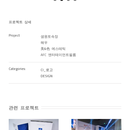
프로젝트 상세
Project
샘원토속장
해우
美&色 에스테틱
AFC 엔터테이먼트필름
Categories:
CI_로고
DESIGN
관련 프로젝트