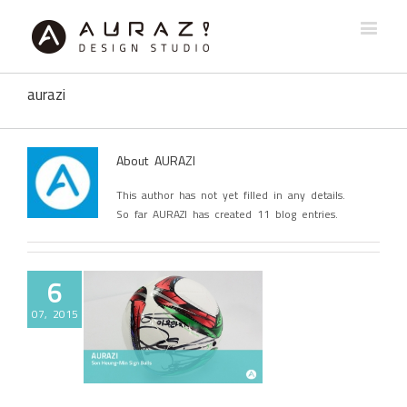
aurazi
About
AURAZI
This author has not yet filled in any details.
So far AURAZI has created 11 blog entries.
6
07, 2015
수 사인볼