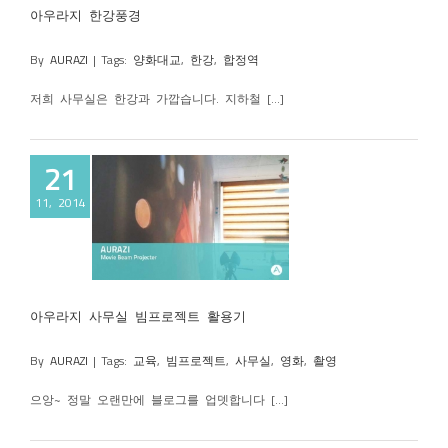
아우라지 한강풍경
By
AURAZI
|
Tags:
양화대교
,
한강
,
합정역
저희 사무실은 한강과 가깝습니다. 지하철 [...]
21
11, 2014
실 빔프로젝트
용기
아우라지 사무실 빔프로젝트 활용기
By
AURAZI
|
Tags:
교육
,
빔프로젝트
,
사무실
,
영화
,
촬영
으앙~ 정말 오랜만에 블로그를 업뎃합니다 [...]