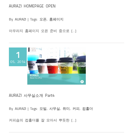
AURAZI HOMEPAGE OPEN
By
AURAZI
|
Tags:
오픈
,
홈페이지
아우라지 홈페이지 오픈 준비 중으로 [...]
1
05, 2014
실소개 Part4
AURAZI 사무실소개 Part4
By
AURAZI
|
Tags:
모빌
,
사무실
,
취미
,
커피
,
컵홀더
커피숍의 컵홀더를 잘 모아서 뿌듯한 [...]