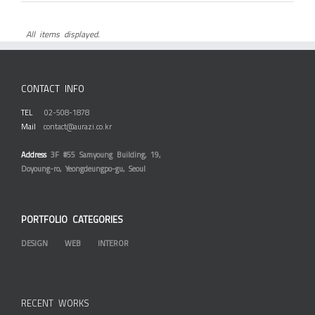
All items displayed.
CONTACT INFO
TEL
02-508-1878
Mail
contact@aurazi.co.kr
Address
3F #55 Samyoung Building, 19,
Doyoung-ro, Yeongdeungpo-gu, Seoul
PORTFOLIO CATEGORIES
DESIGN
WEB
INTEROR
RECENT WORKS