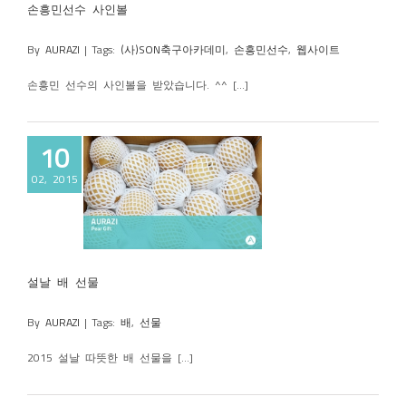
손흥민선수 사인볼
By
AURAZI
|
Tags:
(사)SON축구아카데미
,
손흥민선수
,
웹사이트
손흥민 선수의 사인볼을 받았습니다. ^^ [...]
10
02, 2015
배 선물
설날 배 선물
By
AURAZI
|
Tags:
배
,
선물
2015 설날 따뜻한 배 선물을 [...]