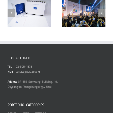
더&
2015 태국 한국문화관
2015 롯데 트래블 마켓
광대전
존 태국
CONTACT INFO
TEL
02-508-1878
Mail
contact@aurazi.co.kr
Address
3F #55 Samyoung Building, 19,
Doyoung-ro, Yeongdeungpo-gu, Seoul
PORTFOLIO CATEGORIES